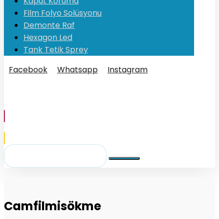
Kaput Koruma
Film Folyo Solüsyonu
Demonte Raf
Hexagon Led
Tank Tetik Sprey
Facebook
Whatsapp
Instagram
© Copyright 2026
Camfilmisökme