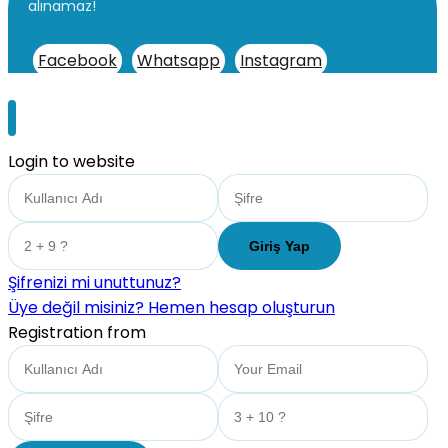
alınamaz!
Facebook
Whatsapp
Instagram
Login to website
Şifrenizi mi unuttunuz?
Üye değil misiniz? Hemen hesap oluşturun
Registration from