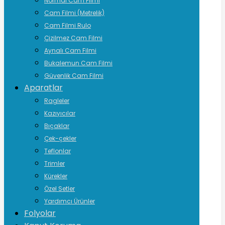
Normal Cam Filmi
Cam Filmi (Metrelik)
Cam Filmi Rulo
Çizilmez Cam Filmi
Aynalı Cam Filmi
Bukalemun Cam Filmi
Güvenlik Cam Filmi
Aparatlar
Ragleler
Kazıyıcılar
Bıçaklar
Çek-çekler
Teflonlar
Trimler
Kürekler
Özel Setler
Yardımcı Ürünler
Folyolar