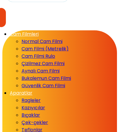
Cam Filmleri
Normal Cam Filmi
Cam Filmi (Metrelik)
Cam Filmi Rulo
Çizilmez Cam Filmi
Aynalı Cam Filmi
Bukalemun Cam Filmi
Güvenlik Cam Filmi
Aparatlar
Ragleler
Kazıyıcılar
Bıçaklar
Çek-çekler
Teflonlar