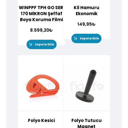
WINPPF TPH GO SERİ
Kil Hamuru
170 MİKRON Şeffaf
Ekonomik
Boya Koruma Filmi
149,95
₺
8.599,20
₺
Sepete Ekle
Sepete Ekle
Folyo Kesici
Folyo Tutucu
Magnet