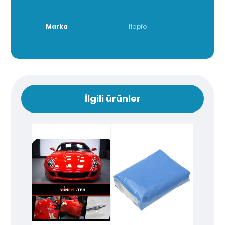
Marka
fiapfo
İlgili ürünler